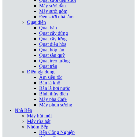
Quạt sưởi đèn sưởi
Máy sưởi dầu
Máy sưởi gốm
Đèn sưởi nhà tắm
Quạt điện
Quạt bàn
Quạt cây đứng
Quạt cây lửng
Quạt điều hòa
Quạt hộp tản
Quạt sàn quỳ
Quạt treo tường
Quạt trần
Điện gia dụng
Ấm siêu tốc
Bàn là khô
Bàn là hơi nước
Bình thủy điện
Máy pha Cafe
Máy phun sương
Nhà Bếp
Máy hút mùi
Máy rửa bát
Nhóm Bếp
Bếp Công Nghiệp