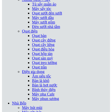
Tủ sấy quần áo
Máy sấy tóc
Quạt sưởi đèn sưởi
Máy sưởi dầu
Máy sưởi gốm
Đèn sưởi nhà tắm
Quạt điện
Quạt bàn
Quạt cây đứng
Quạt cây lửng
Quạt điều hòa
Quạt hộp tản
Quạt sàn quỳ
Quạt treo tường
Quạt trần
Điện gia dụng
Ấm siêu tốc
Bàn là khô
Bàn là hơi nước
Bình thủy điện
Máy pha Cafe
Máy phun sương
Nhà Bếp
Máy hút mùi