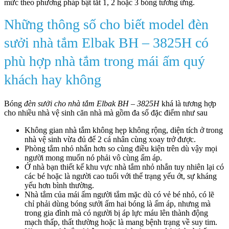
mức theo phương pháp bật tắt 1, 2 hoặc 3 bóng tương ứng.
Những thông số cho biết model đèn
sưởi nhà tắm Elbak BH – 3825H có
phù hợp nhà tắm trong mái ấm quý
khách hay không
Bóng
đèn sưởi cho nhà tắm Elbak BH – 3825H
khá là tương hợp
cho nhiều nhà vệ sinh căn nhà mà gồm đa số đặc điểm như sau
Không gian nhà tắm không hẹp không rộng, diện tích ở trong
nhà vệ sinh vừa đủ để 2 cá nhân cùng xoay trở được.
Phòng tắm nhỏ nhắn hơn so cùng điều kiện trên dù vậy mọi
người mong muốn nó phải vô cùng ấm áp.
Ở nhà bạn thiết kế khu vực nhà tắm nhỏ nhắn tuy nhiên lại có
các bé hoặc là người cao tuổi với thể trạng yếu ớt, sự kháng
yếu hơn bình thường.
Nhà tắm của mái ấm người tắm mặc dù có vẻ bé nhỏ, có lẽ
chỉ phải dùng bóng sưởi ấm hai bóng là ấm áp, nhưng mà
trong gia đình mà có người bị áp lực máu lên thành động
mạch thấp, thất thường hoặc là mang bệnh trạng về suy tim.