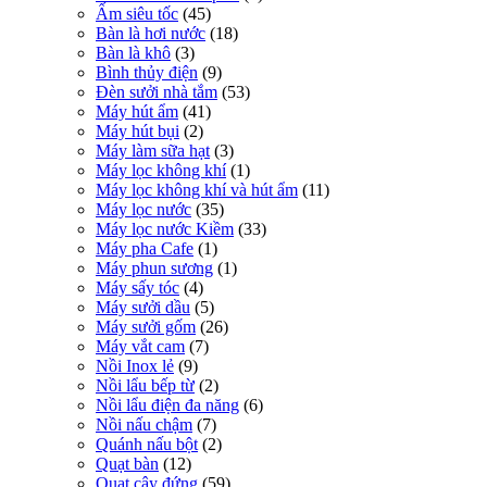
Ấm siêu tốc
(45)
Bàn là hơi nước
(18)
Bàn là khô
(3)
Bình thủy điện
(9)
Đèn sưởi nhà tắm
(53)
Máy hút ẩm
(41)
Máy hút bụi
(2)
Máy làm sữa hạt
(3)
Máy lọc không khí
(1)
Máy lọc không khí và hút ẩm
(11)
Máy lọc nước
(35)
Máy lọc nước Kiềm
(33)
Máy pha Cafe
(1)
Máy phun sương
(1)
Máy sấy tóc
(4)
Máy sưởi dầu
(5)
Máy sưởi gốm
(26)
Máy vắt cam
(7)
Nồi Inox lẻ
(9)
Nồi lẩu bếp từ
(2)
Nồi lẩu điện đa năng
(6)
Nồi nấu chậm
(7)
Quánh nấu bột
(2)
Quạt bàn
(12)
Quạt cây đứng
(59)