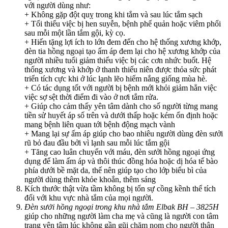
với người dùng như:
+ Không gặp đột quỵ trong khi tắm và sau lúc tắm sạch
+ Tối thiểu việc bị hen suyễn, bệnh phế quản hoặc viêm phổi
sau mỗi một lần tắm gội, kỳ cọ.
+ Hiến tặng lợi ích to lớn đem đến cho hệ thống xương khớp,
đèn tia hồng ngoại tạo ấm áp đem lại cho hệ xương khớp của
người nhiều tuổi giảm thiểu việc bị các cơn nhức buốt. Hệ
thống xương và khớp ở thanh thiếu niên được thỏa sức phát
triển tích cực khi ở lúc lạnh lẽo hiếm nắng giống mùa hè.
+ Có tác dụng tốt với người bị bệnh mới khỏi giảm hẳn việc
việc sợ sệt thời điểm đi vào ở nơi tắm rửa.
+ Giúp cho cảm thấy yên tâm dành cho số người từng mang
tiền sử huyết áp số trên và dưới thấp hoặc kém ổn định hoặc
mang bệnh liên quan tới bệnh động mạch vành
+ Mang lại sự ấm áp giúp cho bao nhiêu người dùng đèn sưởi
rũ bỏ đau đầu bởi vì lạnh sau mỗi lúc tắm gội
+ Tăng cao luân chuyển với máu, đèn sưởi hồng ngoại ứng
dụng để làm ấm áp và thôi thúc đồng hóa hoặc dị hóa tế bào
phía dưới bề mặt da, thế nên giúp tạo cho lớp biểu bì của
người dùng thêm khỏe khoắn, thêm sáng
Kích thước thật vừa tầm không bị tốn sự cồng kềnh thể tích
đối với khu vực nhà tắm của mọi người.
Đèn sưởi hồng ngoại trong khu nhà tắm Elbak BH – 3825H
giúp cho những người làm cha mẹ và cũng là người con tâm
trạng yên tâm lúc không gần gũi chăm nom cho người thân