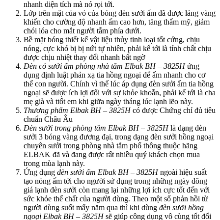
nhanh diện tích mà nó rọi tới.
Lớp trên mặt của vỏ của bóng đèn sưởi ấm đã được láng vàng
khiến cho cường độ nhanh ấm cao hơn, tăng thẩm mỹ, giảm
chói lóa cho mắt người tắm phía dưới.
Bề mặt bóng thiết kế vật liệu thủy tinh loại tốt cứng, chịu
nóng, cực khó bị bị nứt tự nhiên, phải kể tới là tính chất chịu
được chịu nhiệt thay đổi nhanh bất ngờ
Đèn có sưởi ấm phòng nhà tắm Elbak BH – 3825H
ứng
dụng định luật phản xạ tia hồng ngoại để ấm nhanh cho cơ
thể con người. Chính vì thế lúc áp dụng đèn sưởi ấm tia hồng
ngoại sẽ được ích lợi đối với sự khỏe khoắn, phải kể tới là cha
mẹ già và ttốt em khi giữa ngày tháng lúc lạnh lẽo này.
Thương phẩm Elbak BH – 3825H
có được Chứng chỉ đủ tiêu
chuẩn Châu Âu
Đèn sưởi trong phòng tắm Elbak BH – 3825H
là dạng đèn
sưởi 3 bóng vàng đương đại, trong dạng đèn sưởi hồng ngoại
chuyên sưởi trong phòng nhà tắm phổ thông thuộc hãng
ELBAK đã và đang được rất nhiều quý khách chọn mua
trong mùa lạnh này.
Ứng dụng
đèn sưởi ấm Elbak BH – 3825H
ngoài hiệu suất
tạo nóng ấm tới cho người sử dụng trong những ngày đông
giá lạnh đèn sưởi còn mang lại những lợi ích cực tốt đến với
sức khỏe thể chất của người dùng. Theo một số phản hồi từ
người dùng suốt mấy năm qua thì khi dùng
đèn sưởi hồng
ngoại Elbak BH – 3825H
sẽ giúp công dụng vô cùng tốt đối