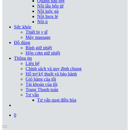
Quánh nấu bột
Nồi lẩu bếp từ
Nồi luộc gà
Nồi Inox lẻ
Nồi ủ
Sức khỏe
Thiết bị y tế
Máy massage
Đồ dùng
Bình giữ nhiệt
Hộp cơm giữ nhiệt
Thông tin
Liên hệ
Chính sách và quy định chung
Hỗ trợ kỹ thuật và bảo hành
Giỏ hàng của tôi
Tài khoản của tôi
Trang Thanh toán
Tư vấn
Tư vấn quạt điều hòa
0