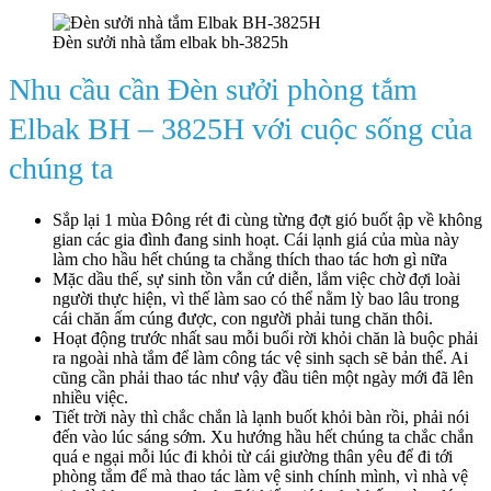
Đèn sưởi nhà tắm elbak bh-3825h
Nhu cầu cần Đèn sưởi phòng tắm
Elbak BH – 3825H với cuộc sống của
chúng ta
Sắp lại 1 mùa Đông rét đi cùng từng đợt gió buốt ập về không
gian các gia đình đang sinh hoạt. Cái lạnh giá của mùa này
làm cho hầu hết chúng ta chẳng thích thao tác hơn gì nữa
Mặc dầu thế, sự sinh tồn vẫn cứ diễn, lắm việc chờ đợi loài
người thực hiện, vì thế làm sao có thể nằm lỳ bao lâu trong
cái chăn ấm cúng được, con người phải tung chăn thôi.
Hoạt động trước nhất sau mỗi buổi rời khỏi chăn là buộc phải
ra ngoài nhà tắm để làm công tác vệ sinh sạch sẽ bản thể. Ai
cũng cần phải thao tác như vậy đầu tiên một ngày mới đã lên
nhiều việc.
Tiết trời này thì chắc chắn là lạnh buốt khỏi bàn rồi, phải nói
đến vào lúc sáng sớm. Xu hướng hầu hết chúng ta chắc chắn
quá e ngại mỗi lúc đi khỏi từ cái giường thân yêu để đi tới
phòng tắm để mà thao tác làm vệ sinh chính mình, vì nhà vệ