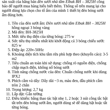
sản xuất của hãng bán
đèn sưởi nhà tắm Elbak BH – 3825H
công
báo để người mua hàng hiểu biết thêm. Thông số trên mang lại cho
người dùng lựa chọn cho tổ ấm của mình 1 thiết bị đèn bóng sưởi
ấm đúng hơn.
Tên của đèn sưởi ấm:
Đèn sưởi nhà tắm Elbak BH – 3825H
hồng ngoại 3 bóng vàng
Mã đèn: BH-3825H
Mức tiêu thụ điện của từng bóng: 275 w
Sức tiêu thụ nhiều nhất khi khởi động cả 3 bóng chiếu sưởi:
825 w
Điệp áp: 220v-50Hz
Khoảng diện tích khu tắm rửa phù hợp theo (khuyến cáo): 3-5
m2
Tiêu chuẩn an toàn khi sử dụng: chống rò nguồn điện, chống
chập mạch điện, không nổ bóng sưởi
Tính năng chống nước của đèn: Chuẩn chống nước khi dùng
IPX2
Phích cắm và dây: Dây dài ~3 m, màu đen, đầu phích cắm
tròn 2 chân
Trọng lượng: 2,7 kg
Lắp đặt: Gắn tường
Điều khiển: bằng thao tác bật nhẹ 1, 2 hoặc 3 nút công tắc bật
tắt trên đèn bóng sưởi ấm, người dùng sẽ dễ dàng bật hoặc tắt
từng bóng.