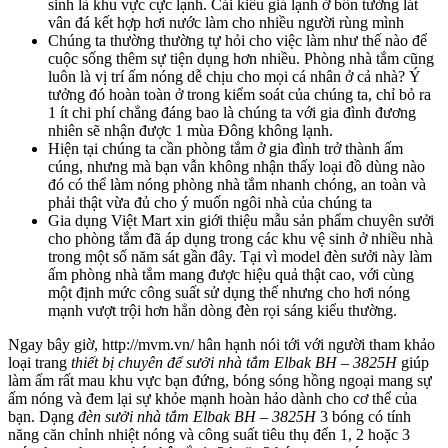
sinh là khu vực cực lạnh. Cái kiểu giá lạnh ở bốn tường lát
vân đá kết hợp hơi nước làm cho nhiều người rùng mình
Chúng ta thường thường tự hỏi cho việc làm như thế nào để
cuộc sống thêm sự tiện dụng hơn nhiều. Phòng nhà tắm cũng
luôn là vị trí ấm nóng dễ chịu cho mọi cá nhân ở cả nhà? Ý
tưởng đó hoàn toàn ở trong kiểm soát của chúng ta, chỉ bỏ ra
1 ít chi phí chẳng đáng bao là chúng ta với gia đình đương
nhiên sẽ nhận được 1 mùa Đông không lạnh.
Hiện tại chúng ta cần phòng tắm ở gia đình trở thành ấm
cúng, nhưng mà bạn vẫn không nhận thấy loại đồ dùng nào
đó có thể làm nóng phòng nhà tắm nhanh chóng, an toàn và
phải thật vừa đủ cho ý muốn ngôi nhà của chúng ta
Gia dụng Việt Mart xin giới thiệu mẫu sản phẩm chuyên sưởi
cho phòng tắm đã áp dụng trong các khu vệ sinh ở nhiều nhà
trong một số năm sát gần đây. Tại vì model đèn sưởi này làm
ấm phòng nhà tắm mang được hiệu quả thật cao, với cùng
một định mức công suất sử dụng thế nhưng cho hơi nóng
mạnh vượt trội hơn hẳn dòng đèn rọi sáng kiểu thường.
Ngay bây giờ, http://mvm.vn/ hân hạnh nói tới với người tham khảo
loại trang
thiết bị chuyên để sưởi nhà tắm Elbak BH – 3825H
giúp
làm ấm rất mau khu vực bạn đứng, bóng sóng hồng ngoại mang sự
ấm nóng và đem lại sự khỏe mạnh hoàn hảo dành cho cơ thể của
bạn. Dạng
đèn sưởi nhà tắm Elbak BH – 3825H
3 bóng có tính
năng căn chỉnh nhiệt nóng và công suất tiêu thụ đến 1, 2 hoặc 3