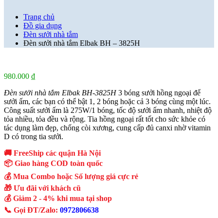
Trang chủ
Đồ gia dụng
Đèn sưởi nhà tắm
Đèn sưởi nhà tắm Elbak BH – 3825H
980.000
₫
Đèn sưởi nhà tắm Elbak BH-3825H
3 bóng sưởi hồng ngoại để
sưởi ấm, các bạn có thể bật 1, 2 bóng hoặc cả 3 bóng cùng một lúc.
Công suất sưởi ấm là 275W/1 bóng, tốc độ sưởi ấm nhanh, nhiệt độ
tỏa nhiều, tỏa đều và rộng. Tia hồng ngoại rất tốt cho sức khỏe có
tác dụng làm đẹp, chống còi xương, cung cấp đủ canxi nhờ vitamin
D có trong tia sưởi.
🚚 FreeShip các quận Hà Nội
📦 Giao hàng COD toàn quốc
💰 Mua Combo hoặc Số lượng giá cực rẻ
🎁 Ưu đãi với khách cũ
💰 Giảm 2 - 4% khi mua tại shop
📞 Gọi ĐT/Zalo:
0972806638