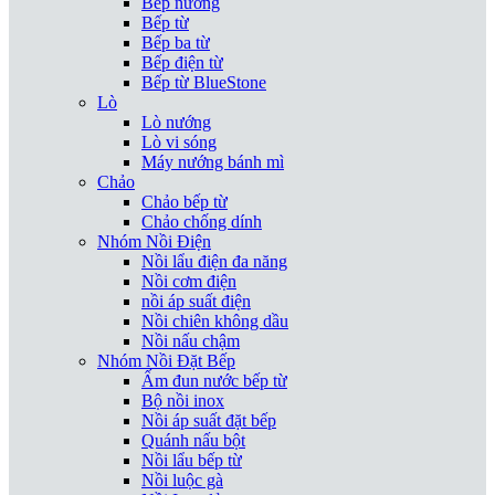
Bếp nướng
Bếp từ
Bếp ba từ
Bếp điện từ
Bếp từ BlueStone
Lò
Lò nướng
Lò vi sóng
Máy nướng bánh mì
Chảo
Chảo bếp từ
Chảo chống dính
Nhóm Nồi Điện
Nồi lẩu điện đa năng
Nồi cơm điện
nồi áp suất điện
Nồi chiên không dầu
Nồi nấu chậm
Nhóm Nồi Đặt Bếp
Ấm đun nước bếp từ
Bộ nồi inox
Nồi áp suất đặt bếp
Quánh nấu bột
Nồi lẩu bếp từ
Nồi luộc gà