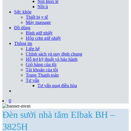
Nồi Inox lẻ
Nồi ủ
Sức khỏe
Thiết bị y tế
Máy massage
Đồ dùng
Bình giữ nhiệt
Hộp cơm giữ nhiệt
Thông tin
Liên hệ
Chính sách và quy định chung
Hỗ trợ kỹ thuật và bảo hành
Giỏ hàng của tôi
Tài khoản của tôi
Trang Thanh toán
Tư vấn
Tư vấn quạt điều hòa
0
Đèn sưởi nhà tắm Elbak BH –
3825H