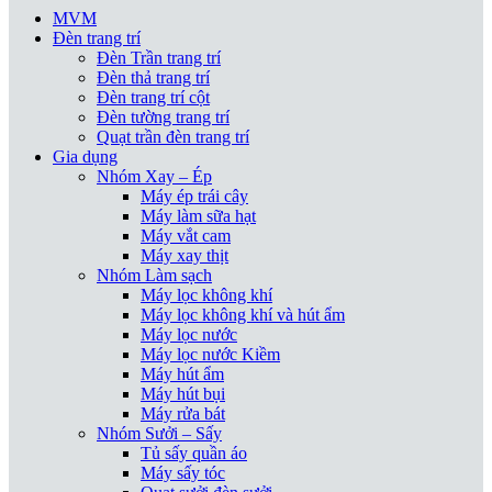
MVM
Đèn trang trí
Đèn Trần trang trí
Đèn thả trang trí
Đèn trang trí cột
Đèn tường trang trí
Quạt trần đèn trang trí
Gia dụng
Nhóm Xay – Ép
Máy ép trái cây
Máy làm sữa hạt
Máy vắt cam
Máy xay thịt
Nhóm Làm sạch
Máy lọc không khí
Máy lọc không khí và hút ẩm
Máy lọc nước
Máy lọc nước Kiềm
Máy hút ẩm
Máy hút bụi
Máy rửa bát
Nhóm Sưởi – Sấy
Tủ sấy quần áo
Máy sấy tóc