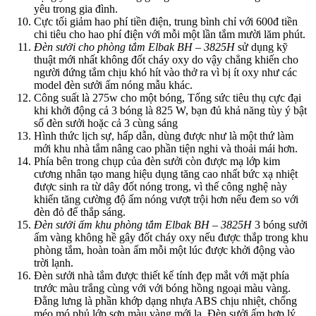
yêu trong gia đình.
Cực tối giảm hao phí tiền điện, trung bình chỉ với 600đ tiền
chi tiêu cho hao phí điện với mỗi một lần tắm mười lăm phút.
Đèn sưởi cho phòng tắm Elbak BH – 3825H
sử dụng kỹ
thuật mới nhất không đốt cháy oxy do vậy chẳng khiến cho
người đứng tắm chịu khó hít vào thở ra vì bị ít oxy như các
model đèn sưởi ấm nóng mẫu khác.
Công suất là 275w cho một bóng, Tổng sức tiêu thụ cực đại
khi khởi động cả 3 bóng là 825 W, bạn đủ khả năng tùy ý bật
số đèn sưởi hoặc cả 3 cùng sáng
Hình thức lịch sự, hấp dẫn, dùng được như là một thứ làm
mới khu nhà tắm nâng cao phần tiện nghi và thoải mái hơn.
Phía bên trong chụp của đèn sưởi còn được mạ lớp kim
cương nhân tạo mang hiệu dụng tăng cao nhất bức xạ nhiệt
được sinh ra từ dây đốt nóng trong, vì thế công nghệ này
khiến tăng cường độ ấm nóng vượt trội hơn nếu đem so với
đèn đỏ để thắp sáng.
Đèn sưởi ấm khu phòng tắm Elbak BH – 3825H
3 bóng sưởi
ấm vàng không hề gây đốt cháy oxy nếu được thắp trong khu
phòng tắm, hoàn toàn ấm mỗi một lúc được khởi động vào
trời lạnh.
Đèn sưởi nhà tắm được thiết kế tính đẹp mắt với mặt phía
trước màu trắng cùng với với bóng hồng ngoại màu vàng.
Đằng lưng là phần khớp dạng nhựa ABS chịu nhiệt, chống
méo mó phủ lớp sơn màu vàng mới lạ. Đèn sưởi ấm hợp lý