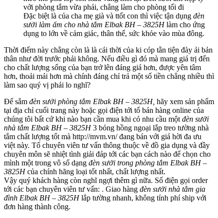
với phòng tắm vừa phải, chẳng làm cho phòng tối đi
Đặc biệt là của cha mẹ già và ttốt con thì việc tận dụng
đèn
sưởi làm ấm cho nhà tắm Elbak BH – 3825H
làm cho ứng
dụng to lớn về cảm giác, thân thể, sức khỏe vào mùa đông.
Thời điểm này chẳng còn là là cái thời của ki cóp tằn tiện đày ải bản
thân như đời trước phải không. Nếu điều gì đó mà mang giá trị đến
cho chất lượng sống của bạn trở lên đáng giá hơn, được yên tâm
hơn, thoải mái hơn mà chính đáng chỉ trả một số tiền chẳng nhiều thì
làm sao quý vị phải lo nghĩ?
Để sắm
đèn sưởi phòng tắm Elbak BH – 3825H,
hãy xem sản phẩm
tại địa chỉ cuối trang này hoặc gọi điện tới tổ bán hàng online của
chúng tôi bất cứ khi nào bạn cần mua khi có nhu cầu một
đèn sưởi
nhà tắm Elbak BH – 3825H
3 bóng hồng ngoại lắp treo tường nhà
tắm chất lượng tốt mà http://mvm.vn/ đang bán với giá hời đa ưu
việt này. Tổ chuyên viên tư vấn thông thuộc về đồ gia dụng và đầy
chuyên môn sẽ nhiệt tình giải đáp tới các bạn cách nào để chọn cho
mình một trong vô số dạng
đèn sưởi trong phòng tắm Elbak BH –
3825H
của chính hãng loại tốt nhất, chất lượng nhất.
Vậy quý khách hàng còn nghĩ ngợi thêm gì nữa. Số điện gọi order
tới các bạn chuyên viên tư vấn: . Giao hàng
đèn sưởi nhà tắm gia
đình Elbak BH – 3825H
lắp tường nhanh, không tính phí ship với
đơn hàng thành công.