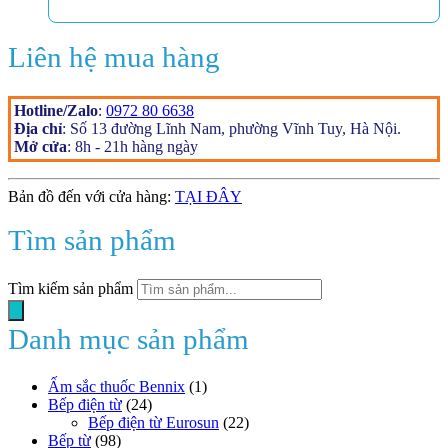
Liên hệ mua hàng
Hotline/Zalo
:
0972 80 6638
Địa chỉ
: Số 13 đường Lĩnh Nam, phường Vĩnh Tuy, Hà Nội.
Mở cửa
: 8h - 21h hàng ngày
Bản đồ đến với cửa hàng:
TẠI ĐÂY
Tìm sản phẩm
Tìm kiếm sản phẩm
Danh mục sản phẩm
Ấm sắc thuốc Bennix
(1)
Bếp điện từ
(24)
Bếp điện từ Eurosun
(22)
Bếp từ
(98)