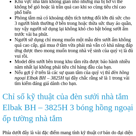
Khu vực nhà tắm không gian nhỏ nhưng mà bị hở vì thế
không bế gió hoặc là trần quá cao khi so cùng tiêu chí cao
phổ biến
Phòng tắm mà có khoảng diện tích tương đối lớn đủ sức cho
3 người bình thường ở bên trong hoặc thừa sức thay áo quần,
tuy vậy người sử dụng lại không khó cho bật bóng sưởi ấm
trước vài ba phút.
Người sử dụng chỉ mong muốn một mẫu đèn sưởi ấm không
quá cao cấp, giá mua ở tầm vừa phải mà vẫn có khả năng đáp
ứng được theo mong muốn trong nhà vệ sinh của quý vị là đủ
vui rồi.
Model đèn sưởi bên trong khu tắm rửa được bảo hành nhiều
năm nhất lại không phải tiêu chí hàng đầu của bạn.
Nếu gợi ý ở trên là các sự quan tâm của quý vị thì
đèn hồng
ngoại Elbak BH – 3825H
tại đây chắc rằng sẽ là 1 trong vài
tìm kiếm đáng giá dành cho bạn.
Chỉ số kỹ thuật của đèn sưởi nhà tắm
Elbak BH – 3825H 3 bóng hồng ngoại
ốp tường nhà tắm
Phía dưới đây là vài đặc điểm mang tính kỹ thuật cơ bản do đại diện