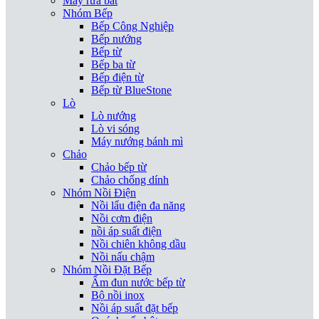
Máy rửa bát
Nhóm Bếp
Bếp Công Nghiệp
Bếp nướng
Bếp từ
Bếp ba từ
Bếp điện từ
Bếp từ BlueStone
Lò
Lò nướng
Lò vi sóng
Máy nướng bánh mì
Chảo
Chảo bếp từ
Chảo chống dính
Nhóm Nồi Điện
Nồi lẩu điện đa năng
Nồi cơm điện
nồi áp suất điện
Nồi chiên không dầu
Nồi nấu chậm
Nhóm Nồi Đặt Bếp
Ấm đun nước bếp từ
Bộ nồi inox
Nồi áp suất đặt bếp