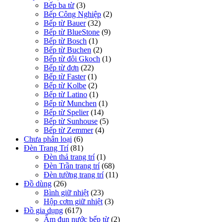
Bếp ba từ
(3)
Bếp Công Nghiệp
(2)
Bếp từ Bauer
(32)
Bếp từ BlueStone
(9)
Bếp từ Bosch
(1)
Bếp từ Buchen
(2)
Bếp từ đôi Gkoch
(1)
Bếp từ đơn
(22)
Bếp từ Faster
(1)
Bếp từ Kolbe
(2)
Bếp từ Latino
(1)
Bếp từ Munchen
(1)
Bếp từ Spelier
(14)
Bếp từ Sunhouse
(5)
Bếp từ Zemmer
(4)
Chưa phân loại
(6)
Đèn Trang Trí
(81)
Đèn thả trang trí
(1)
Đèn Trần trang trí
(68)
Đèn tường trang trí
(11)
Đồ dùng
(26)
Bình giữ nhiệt
(23)
Hộp cơm giữ nhiệt
(3)
Đồ gia dụng
(617)
Ấm đun nước bếp từ
(2)