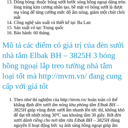
Dòng bóng: thuộc bóng sưởi bước sóng hồng ngoại dáng tròn
lòng tráng kim cương nhân tạo, bề mặt vỏ bóng sưởi là được
mạ vàng để tăng cường mức độ ấm nóng, giảm một chút chói
mắt
Công nghệ sản xuất và thiết kế tại: Ba Lan
Sản xuất vỏ tại: Trung quốc
Bảo hành: 60 tháng.
Mô tả các điểm có giá trị của đèn sưởi
nhà tắm Elbak BH – 3825H 3 bóng
hồng ngoại lắp treo tường nhà tắm
loại tốt mà http://mvm.vn/ đang cung
cấp với giá tốt
Theo như thí nghiệm của http://mvm.vn/ hoàn toàn có thể
khẳng định
đèn sưởi ấm nóng khu phòng tắm Elbak BH –
3825H
giúp vùng được sưởi ấm nhanh lên tức thì, không khó
để đạt tới nhiệt nóng 30ºC sau khoảng tầm 30 giây. Bởi
đèn
sưởi dành riêng cho nơi tắm rửa Elbak BH – 3825H
dùng
nguyên lí hoạt động bức xạ ánh sáng hồng ngoại giúp ấm