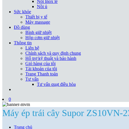
Nồi Inox lẻ
Nồi ủ
Sức khỏe
Thiết bị y tế
Máy massage
Đồ dùng
Bình giữ nhiệt
Hộp cơm giữ nhiệt
Thông tin
Liên hệ
Chính sách và quy định chung
Hỗ trợ kỹ thuật và bảo hành
Giỏ hàng của tôi
Tài khoản của tôi
Trang Thanh toán
Tư vấn
Tư vấn quạt điều hòa
0
Máy ép trái cây Supor ZS10VN-2
Trang chủ