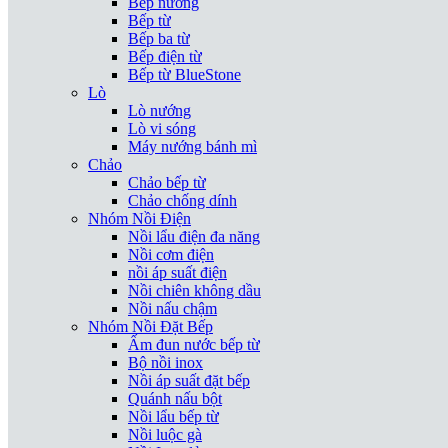
Bếp nướng
Bếp từ
Bếp ba từ
Bếp điện từ
Bếp từ BlueStone
Lò
Lò nướng
Lò vi sóng
Máy nướng bánh mì
Chảo
Chảo bếp từ
Chảo chống dính
Nhóm Nồi Điện
Nồi lẩu điện đa năng
Nồi cơm điện
nồi áp suất điện
Nồi chiên không dầu
Nồi nấu chậm
Nhóm Nồi Đặt Bếp
Ấm đun nước bếp từ
Bộ nồi inox
Nồi áp suất đặt bếp
Quánh nấu bột
Nồi lẩu bếp từ
Nồi luộc gà