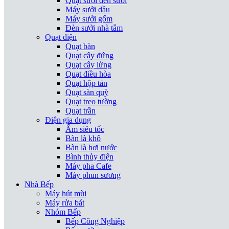
Quạt sưởi đèn sưởi
Máy sưởi dầu
Máy sưởi gốm
Đèn sưởi nhà tắm
Quạt điện
Quạt bàn
Quạt cây đứng
Quạt cây lửng
Quạt điều hòa
Quạt hộp tản
Quạt sàn quỳ
Quạt treo tường
Quạt trần
Điện gia dụng
Ấm siêu tốc
Bàn là khô
Bàn là hơi nước
Bình thủy điện
Máy pha Cafe
Máy phun sương
Nhà Bếp
Máy hút mùi
Máy rửa bát
Nhóm Bếp
Bếp Công Nghiệp