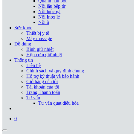
Quánh nấu bột
Nồi lẩu bếp từ
Nồi luộc gà
Nồi Inox lẻ
Nồi ủ
Sức khỏe
Thiết bị y tế
Máy massage
Đồ dùng
Bình giữ nhiệt
Hộp cơm giữ nhiệt
Thông tin
Liên hệ
Chính sách và quy định chung
Hỗ trợ kỹ thuật và bảo hành
Giỏ hàng của tôi
Tài khoản của tôi
Trang Thanh toán
Tư vấn
Tư vấn quạt điều hòa
0