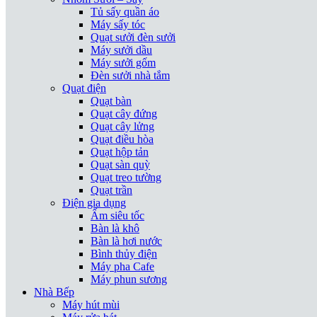
Tủ sấy quần áo
Máy sấy tóc
Quạt sưởi đèn sưởi
Máy sưởi dầu
Máy sưởi gốm
Đèn sưởi nhà tắm
Quạt điện
Quạt bàn
Quạt cây đứng
Quạt cây lửng
Quạt điều hòa
Quạt hộp tản
Quạt sàn quỳ
Quạt treo tường
Quạt trần
Điện gia dụng
Ấm siêu tốc
Bàn là khô
Bàn là hơi nước
Bình thủy điện
Máy pha Cafe
Máy phun sương
Nhà Bếp
Máy hút mùi