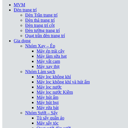
MVM
Đèn trang trí
Đèn Trần trang trí
Đèn thả trang trí
Đèn trang trí cột
Đèn tường trang trí
Quạt trần đèn trang trí
Gia dụng
Nhóm Xay – Ép
Máy ép trái cây
Máy làm sữa hạt
Máy vắt cam
Máy xay thịt
Nhóm Làm sạch
Máy lọc không khí
Máy lọc không khí và hút ẩm
Máy lọc nước
Máy lọc nước Kiềm
Máy hút ẩm
Máy hút bụi
Máy rửa bát
Nhóm Sưởi – Sấy
Tủ sấy quần áo
Máy sấy tóc