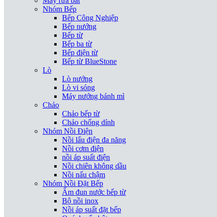
Máy rửa bát
Nhóm Bếp
Bếp Công Nghiệp
Bếp nướng
Bếp từ
Bếp ba từ
Bếp điện từ
Bếp từ BlueStone
Lò
Lò nướng
Lò vi sóng
Máy nướng bánh mì
Chảo
Chảo bếp từ
Chảo chống dính
Nhóm Nồi Điện
Nồi lẩu điện đa năng
Nồi cơm điện
nồi áp suất điện
Nồi chiên không dầu
Nồi nấu chậm
Nhóm Nồi Đặt Bếp
Ấm đun nước bếp từ
Bộ nồi inox
Nồi áp suất đặt bếp