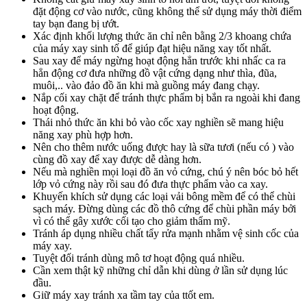
đặt động cơ vào nước, cũng không thể sử dụng máy thời điểm
tay bạn đang bị ướt.
Xác định khối lượng thức ăn chỉ nên bằng 2/3 khoang chứa
của máy xay sinh tố để giúp đạt hiệu năng xay tốt nhất.
Sau xay để máy ngừng hoạt động hẳn trước khi nhấc ca ra
hẳn động cơ đưa những đồ vật cứng dạng như thìa, đũa,
muôi,.. vào đảo đồ ăn khi mà guồng máy đang chạy.
Nắp cối xay chặt để tránh thực phẩm bị bắn ra ngoài khi đang
hoạt động.
Thái nhỏ thức ăn khi bỏ vào cốc xay nghiền sẽ mang hiệu
năng xay phù hợp hơn.
Nên cho thêm nước uống được hay là sữa tươi (nếu có ) vào
cùng đồ xay để xay được dễ dàng hơn.
Nếu mà nghiền mọi loại đồ ăn vỏ cứng, chú ý nên bóc bỏ hết
lớp vỏ cứng này rồi sau đó đưa thực phẩm vào ca xay.
Khuyến khích sử dụng các loại vải bông mềm để có thể chùi
sạch máy. Đừng dùng các đồ thô cứng để chùi phần máy bởi
vì có thể gây xước cối tạo cho giảm thẩm mỹ.
Tránh áp dụng nhiều chất tẩy rửa mạnh nhằm vệ sinh cốc của
máy xay.
Tuyệt đối tránh dùng mô tơ hoạt động quá nhiều.
Cần xem thật kỹ những chỉ dẫn khi dùng ở lần sử dụng lúc
đầu.
Giữ máy xay tránh xa tầm tay của ttốt em.