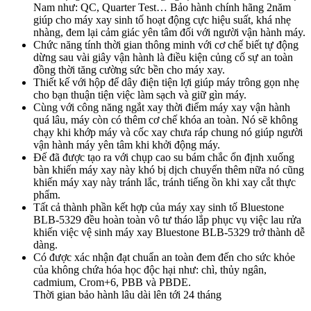
Nam như: QC, Quarter Test… Bảo hành chính hãng 2năm
giúp cho máy xay sinh tố hoạt động cực hiệu suất, khá nhẹ
nhàng, đem lại cảm giác yên tâm đối với người vận hành máy.
Chức năng tính thời gian thông minh với cơ chế biết tự động
dừng sau vài giây vận hành là điều kiện củng cố sự an toàn
đồng thời tăng cường sức bền cho máy xay.
Thiết kế với hộp để dây điện tiện lợi giúp máy trông gọn nhẹ
cho bạn thuận tiện việc làm sạch và giữ gìn máy.
Cùng với công năng ngắt xay thời điểm máy xay vận hành
quá lâu, máy còn có thêm cơ chế khóa an toàn. Nó sẽ không
chạy khi khớp máy và cốc xay chưa ráp chung nó giúp người
vận hành máy yên tâm khi khởi động máy.
Đế đã được tạo ra với chụp cao su bám chắc ổn định xuống
bàn khiến máy xay này khó bị dịch chuyển thêm nữa nó cũng
khiến máy xay này tránh lắc, tránh tiếng ồn khi xay cắt thực
phẩm.
Tất cả thành phần kết hợp của máy xay sinh tố Bluestone
BLB-5329 đều hoàn toàn vô tư tháo lắp phục vụ việc lau rửa
khiến việc vệ sinh máy xay Bluestone BLB-5329 trở thành dễ
dàng.
Có được xác nhận đạt chuẩn an toàn đem đến cho sức khỏe
của không chứa hóa học độc hại như: chì, thủy ngân,
cadmium, Crom+6, PBB và PBDE.
Thời gian bảo hành lâu dài lên tới 24 tháng