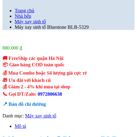
Trang chủ
Nhà bếp
Máy xay sinh tố
Máy xay sinh tố Bluestone BLB-5329
880.000
₫
🚚 FreeShip các quận Hà Nội
📦 Giao hàng COD toàn quốc
💰 Mua Combo hoặc Số lượng giá cực rẻ
🎁 Ưu đãi với khách cũ
💰 Giảm 2 - 4% khi mua tại shop
📞 Gọi ĐT/Zalo:
0972806638
📍 Bản đồ chỉ đường
Danh mục:
Máy xay sinh tố
Mô tả