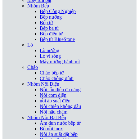
Máy rửa bát
Nhóm Bếp
Bếp Công Nghiệp
Bếp nướng
Bếp từ
Bếp ba từ
Bếp điện từ
Bếp từ BlueStone
Lò
Lò nướng
Lò vi sóng
Máy nướng bánh mì
Chảo
Chảo bếp từ
Chảo chống dính
Nhóm Nồi Điện
Nồi lẩu điện đa năng
Nồi cơm điện
nồi áp suất điện
Nồi chiên không dầu
Nồi nấu chậm
Nhóm Nồi Đặt Bếp
Ấm đun nước bếp từ
Bộ nồi inox
Nồi áp suất đặt bếp