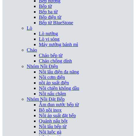
Bếp nướng
Bếp từ
Bếp ba từ
Bếp điện từ
Bếp từ BlueStone
Lò
Lò nướng
Lò vi sóng
Máy nướng bánh mì
Chảo
Chảo bếp từ
Chảo chống dính
Nhóm Nồi Điện
Nồi lẩu điện đa năng
Nồi cơm điện
nồi áp suất điện
Nồi chiên không dầu
Nồi nấu chậm
Nhóm Nồi Đặt Bếp
Ấm đun nước bếp từ
Bộ nồi inox
Nồi áp suất đặt bếp
Quánh nấu bột
Nồi lẩu bếp từ
Nồi luộc gà