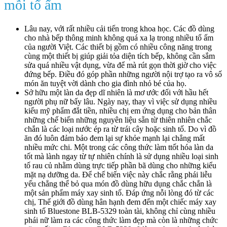
mỗi tổ ấm
Lâu nay, với rất nhiều cải tiến trong khoa học. Các đồ dùng
cho nhà bếp thông minh không quá xa lạ trong nhiều tổ ấm
của người Việt. Các thiết bị gồm có nhiều công năng trong
cùng một thiết bị giúp giải tỏa diện tích bếp, không cần sắm
sửa quá nhiều vật dụng, vừa để mà rút gọn thời giờ cho việc
đứng bếp. Điều đó góp phần những người nội trợ tạo ra vô số
món ăn tuyệt vời dành cho gia đình nhỏ bé của họ.
Sở hữu một làn da đẹp dĩ nhiên là mơ ước đối với hầu hết
người phụ nữ bấy lâu. Ngày nay, thay vì việc sử dụng nhiều
kiểu mỹ phẩm đắt tiền, nhiều chị em ứng dụng cho bản thân
những chế biến những nguyên liệu sẵn từ thiên nhiên chắc
chắn là các loại nước ép ra từ trái cây hoặc sinh tố. Do vì đồ
ăn đó luôn đảm bảo đem lại sự khỏe mạnh lại chẳng mất
nhiều mức chi. Một trong các công thức làm ttốt hóa làn da
tốt mà lành ngay từ tự nhiên chính là sử dụng nhiều loại sinh
tố rau củ nhằm dùng trực tiếp phần bã dùng cho những kiểu
mặt nạ dưỡng da. Để chế biến việc này chắc rằng phái liễu
yếu chẳng thể bỏ qua món đồ dùng hữu dụng chắc chắn là
một sản phẩm máy xay sinh tố. Đáp ứng nỗi lòng đó từ các
chị, Thế giới đồ dùng hân hạnh đem đến một chiếc máy xay
sinh tố Bluestone BLB-5329 toàn tài, không chỉ cùng nhiều
phái nữ làm ra các công thức làm đẹp mà còn là những chức