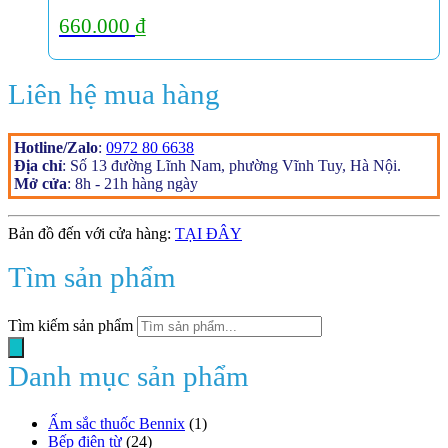
660.000
₫
Liên hệ mua hàng
Hotline/Zalo
:
0972 80 6638
Địa chỉ
: Số 13 đường Lĩnh Nam, phường Vĩnh Tuy, Hà Nội.
Mở cửa
: 8h - 21h hàng ngày
Bản đồ đến với cửa hàng:
TẠI ĐÂY
Tìm sản phẩm
Tìm kiếm sản phẩm
Danh mục sản phẩm
Ấm sắc thuốc Bennix
(1)
Bếp điện từ
(24)