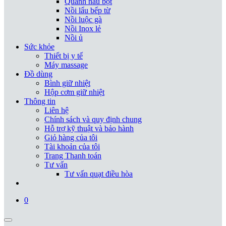
Quánh nấu bột
Nồi lẩu bếp từ
Nồi luộc gà
Nồi Inox lẻ
Nồi ủ
Sức khỏe
Thiết bị y tế
Máy massage
Đồ dùng
Bình giữ nhiệt
Hộp cơm giữ nhiệt
Thông tin
Liên hệ
Chính sách và quy định chung
Hỗ trợ kỹ thuật và bảo hành
Giỏ hàng của tôi
Tài khoản của tôi
Trang Thanh toán
Tư vấn
Tư vấn quạt điều hòa
0