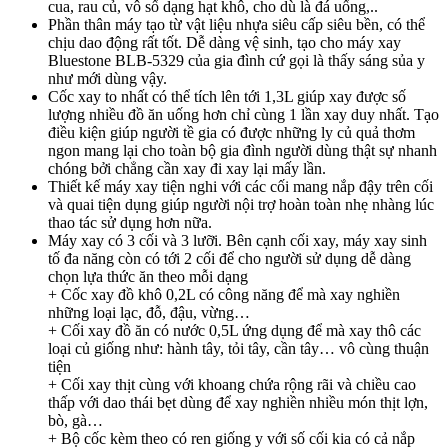
cua, rau củ, vô số dạng hạt khô, cho dù là đá uống,..
Phần thân máy tạo từ vật liệu nhựa siêu cấp siêu bền, có thể
chịu dao động rất tốt. Dễ dàng vệ sinh, tạo cho máy xay
Bluestone BLB-5329 của gia đình cứ gọi là thấy sáng sủa y
như mới dùng vậy.
Cốc xay to nhất có thể tích lên tới 1,3L giúp xay được số
lượng nhiều đồ ăn uống hơn chỉ cùng 1 lần xay duy nhất. Tạo
điều kiện giúp người tề gia có được những ly củ quả thơm
ngon mang lại cho toàn bộ gia đình người dùng thật sự nhanh
chóng bởi chẳng cần xay đi xay lại mấy lần.
Thiết kế máy xay tiện nghi với các cối mang nắp đậy trên cối
và quai tiện dụng giúp người nội trợ hoàn toàn nhẹ nhàng lúc
thao tác sử dụng hơn nữa.
Máy xay có 3 cối và 3 lưỡi. Bên cạnh cối xay, máy xay sinh
tố đa năng còn có tới 2 cối để cho người sử dụng dễ dàng
chọn lựa thức ăn theo mỗi dạng
+ Cốc xay đồ khô 0,2L có công năng để mà xay nghiền
những loại lạc, đỗ, đậu, vừng…
+ Cối xay đồ ăn có nước 0,5L ứng dụng để mà xay thô các
loại củ giống như: hành tây, tỏi tây, cần tây… vô cùng thuận
tiện
+ Cối xay thịt cùng với khoang chứa rộng rãi và chiều cao
thấp với dao thái bẹt dùng để xay nghiền nhiều món thịt lợn,
bò, gà…
+ Bộ cốc kèm theo có ren giống y với số cối kia có cả nắp