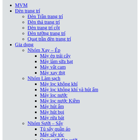
MVM
Đèn trang trí
Đèn Trần trang trí
Đèn thả trang trí
Đèn trang trí cột
Đèn tường trang trí
Quạt trần đèn trang trí
Gia dụng
Nhóm Xay – Ép
Máy ép trái cây
Máy làm sữa hạt
Máy vắt cam
Máy xay thịt
Nhóm Làm sạch
Máy lọc không khí
Máy lọc không khí và hút ẩm
Máy lọc nước
Máy lọc nước Kiềm
Máy hút ẩm
Máy hút bụi
Máy rửa bát
Nhóm Sưởi – Sấy
Tủ sấy quần áo
Máy sấy tóc