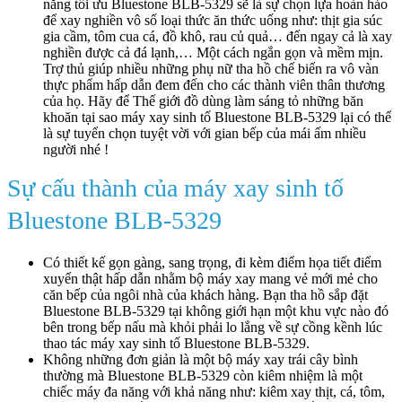
năng tối ưu Bluestone BLB-5329 sẽ là sự chọn lựa hoàn hảo
để xay nghiền vô số loại thức ăn thức uống như: thịt gia súc
gia cầm, tôm cua cá, đồ khô, rau củ quả… đến ngay cả là xay
nghiền được cả đá lạnh,… Một cách ngắn gọn và mềm mịn.
Trợ thủ giúp nhiều những phụ nữ tha hồ chế biến ra vô vàn
thực phẩm hấp dẫn đem đến cho các thành viên thân thương
của họ. Hãy để Thế giới đồ dùng làm sáng tỏ những băn
khoăn tại sao máy xay sinh tố Bluestone BLB-5329 lại có thể
là sự tuyển chọn tuyệt vời với gian bếp của mái ấm nhiều
người nhé !
Sự cấu thành của máy xay sinh tố
Bluestone BLB-5329
Có thiết kế gọn gàng, sang trọng, đi kèm điểm họa tiết điểm
xuyến thật hấp dẫn nhằm bộ máy xay mang vẻ mới mẻ cho
căn bếp của ngôi nhà của khách hàng. Bạn tha hồ sắp đặt
Bluestone BLB-5329 tại không giới hạn một khu vực nào đó
bên trong bếp nấu mà khỏi phải lo lắng về sự cồng kềnh lúc
thao tác máy xay sinh tố Bluestone BLB-5329.
Không những đơn giản là một bộ máy xay trái cây bình
thường mà Bluestone BLB-5329 còn kiêm nhiệm là một
chiếc máy đa năng với khả năng như: kiêm xay thịt, cá, tôm,