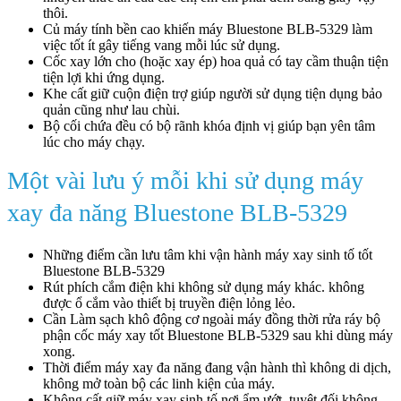
thôi.
Củ máy tính bền cao khiến máy Bluestone BLB-5329 làm
việc tốt ít gây tiếng vang mỗi lúc sử dụng.
Cốc xay lớn cho (hoặc xay ép) hoa quả có tay cầm thuận tiện
tiện lợi khi ứng dụng.
Khe cất giữ cuộn điện trợ giúp người sử dụng tiện dụng bảo
quản cũng như lau chùi.
Bộ cối chứa đều có bộ rãnh khóa định vị giúp bạn yên tâm
lúc cho máy chạy.
Một vài lưu ý mỗi khi sử dụng máy
xay đa năng Bluestone BLB-5329
Những điểm cần lưu tâm khi vận hành máy xay sinh tố tốt
Bluestone BLB-5329
Rút phích cắm điện khi không sử dụng máy khác. không
được ổ cắm vào thiết bị truyền điện lỏng lẻo.
Cần Làm sạch khô động cơ ngoài máy đồng thời rửa ráy bộ
phận cốc máy xay tốt Bluestone BLB-5329 sau khi dùng máy
xong.
Thời điểm máy xay đa năng đang vận hành thì không di dịch,
không mở toàn bộ các linh kiện của máy.
Không cất giữ máy xay sinh tố nơi ẩm ướt, tuyệt đối không