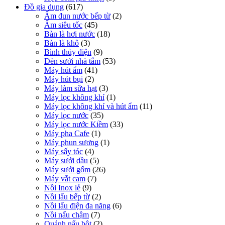
Đồ gia dụng
(617)
Ấm đun nước bếp từ
(2)
Ấm siêu tốc
(45)
Bàn là hơi nước
(18)
Bàn là khô
(3)
Bình thủy điện
(9)
Đèn sưởi nhà tắm
(53)
Máy hút ẩm
(41)
Máy hút bụi
(2)
Máy làm sữa hạt
(3)
Máy lọc không khí
(1)
Máy lọc không khí và hút ẩm
(11)
Máy lọc nước
(35)
Máy lọc nước Kiềm
(33)
Máy pha Cafe
(1)
Máy phun sương
(1)
Máy sấy tóc
(4)
Máy sưởi dầu
(5)
Máy sưởi gốm
(26)
Máy vắt cam
(7)
Nồi Inox lẻ
(9)
Nồi lẩu bếp từ
(2)
Nồi lẩu điện đa năng
(6)
Nồi nấu chậm
(7)
Quánh nấu bột
(2)