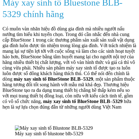
Máy xay sinh tố Bluestone BLB-
5329 chính hãng
Có muôn vàn nhãn hiệu đồ dùng gia đình mà nhiều người nấu
nướng tìm hiểu khi tuyển chọn. Trong đó cần nhắc đến nhà cung
cấp BlueStone 1 trong các thương phẩm sản xuất sản xuất vật dụng
gia đình luôn được tín nhiệm trong lòng gia đình. Với trách nhiệm là
mang lại sự tiện lợi tới với cuộc sống và làm cho các sinh hoạt tuyệt
hảo hơn, BlueStone bằng tâm huyết mang lại cho người nội trợ của
hãng nhiều thiết bị chất lượng, với vô vàn hình thức và giá cả thì vô
cùng vừa phải. Nhiều sản phẩm máy xay sinh tố được tạo ra luôn
luôn được số đông khách hàng thích thú. Có thể nói đến chính là
dòng
máy xay
sinh tố BlueStone
BLB
–
5329
, một sản phẩm thuộc
hàng tương đối tốt song hành với mẫu mã khá đẹp. Thương hiệu
BlueStone tạo ra đa dạng trang thiết bị chẳng hề thấp kém nếu so
với mọi trang thiết bị đồng loại, còn nữa với kiểu cách tinh tế, gồm
có vô số chức năng,
máy xay sinh
tố BlueStone
BLB
–
5329
hứa
hẹn là sự lựa chọn đúng đắn từ những người dùng Việt Nam
Máy xay sinh tố blustone blb-5329