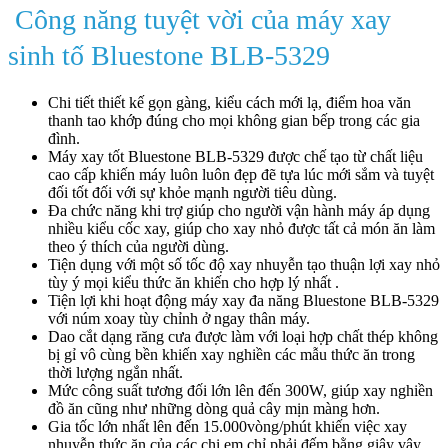
Công năng tuyệt vời của máy xay
sinh tố Bluestone BLB-5329
Chi tiết thiết kế gọn gàng, kiểu cách mới lạ, điểm hoa văn
thanh tao khớp đúng cho mọi không gian bếp trong các gia
đình.
Máy xay tốt Bluestone BLB-5329 được chế tạo từ chất liệu
cao cấp khiến máy luôn luôn đẹp đẽ tựa lúc mới sắm và tuyệt
đối tốt đối với sự khỏe mạnh người tiêu dùng.
Đa chức năng khi trợ giúp cho người vận hành máy áp dụng
nhiều kiểu cốc xay, giúp cho xay nhỏ được tất cả món ăn làm
theo ý thích của người dùng.
Tiện dụng với một số tốc độ xay nhuyễn tạo thuận lợi xay nhỏ
tùy ý mọi kiểu thức ăn khiến cho hợp lý nhất .
Tiện lợi khi hoạt động máy xay đa năng Bluestone BLB-5329
với núm xoay tùy chỉnh ở ngay thân máy.
Dao cắt dạng răng cưa được làm với loại hợp chất thép không
bị gỉ vô cùng bền khiến xay nghiền các mẫu thức ăn trong
thời lượng ngắn nhất.
Mức công suất tương đối lớn lên đến 300W, giúp xay nghiền
đồ ăn cũng như những dòng quả cây mịn màng hơn.
Gia tốc lớn nhất lên đến 15.000vòng/phút khiến việc xay
nhuyễn thức ăn của các chị em chỉ phải đếm bằng giây vậy