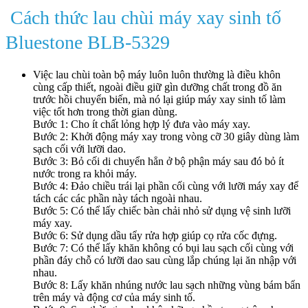
Cách thức lau chùi máy xay sinh tố
Bluestone BLB-5329
Việc lau chùi toàn bộ máy luôn luôn thường là điều khôn
cùng cấp thiết, ngoài điều giữ gìn dưỡng chất trong đồ ăn
trước hồi chuyển biến, mà nó lại giúp máy xay sinh tố làm
việc tốt hơn trong thời gian dùng.
Bước 1: Cho ít chất lỏng hợp lý đưa vào máy xay.
Bước 2: Khởi động máy xay trong vòng cỡ 30 giây dùng làm
sạch cối với lưỡi dao.
Bước 3: Bỏ cối di chuyển hẳn ở bộ phận máy sau đó bỏ ít
nước trong ra khỏi máy.
Bước 4: Đảo chiều trái lại phần cối cùng với lưỡi máy xay để
tách các các phần này tách ngoài nhau.
Bước 5: Có thể lấy chiếc bàn chải nhỏ sử dụng vệ sinh lưỡi
máy xay.
Bước 6: Sử dụng dầu tẩy rửa hợp giúp cọ rửa cốc đựng.
Bước 7: Có thể lấy khăn không có bụi lau sạch cối cùng với
phần đáy chỗ có lưỡi dao sau cùng lắp chúng lại ăn nhập với
nhau.
Bước 8: Lấy khăn nhúng nước lau sạch những vùng bám bẩn
trên máy và động cơ của máy sinh tố.