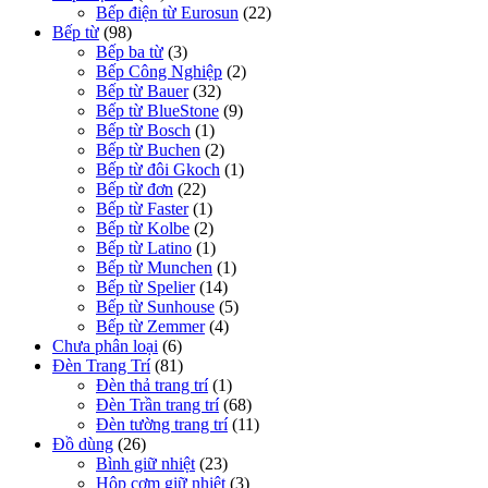
Bếp điện từ Eurosun
(22)
Bếp từ
(98)
Bếp ba từ
(3)
Bếp Công Nghiệp
(2)
Bếp từ Bauer
(32)
Bếp từ BlueStone
(9)
Bếp từ Bosch
(1)
Bếp từ Buchen
(2)
Bếp từ đôi Gkoch
(1)
Bếp từ đơn
(22)
Bếp từ Faster
(1)
Bếp từ Kolbe
(2)
Bếp từ Latino
(1)
Bếp từ Munchen
(1)
Bếp từ Spelier
(14)
Bếp từ Sunhouse
(5)
Bếp từ Zemmer
(4)
Chưa phân loại
(6)
Đèn Trang Trí
(81)
Đèn thả trang trí
(1)
Đèn Trần trang trí
(68)
Đèn tường trang trí
(11)
Đồ dùng
(26)
Bình giữ nhiệt
(23)
Hộp cơm giữ nhiệt
(3)