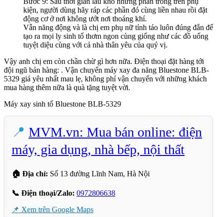
Bước 9: Sau thời gian lau khô những phần trong trên phụ
kiện, người dùng hãy ráp các phần đó cùng liền nhau rồi đặt
động cơ ở nơi không ướt nơi thoáng khí.
Vẫn năng động và là chị em phụ nữ tỉnh táo luôn đúng đắn để
tạo ra mọi ly sinh tố thơm ngon cùng giống như các đồ uống
tuyệt diệu cùng với cả nhà thân yêu của quý vị.
Vậy anh chị em còn chần chừ gì hơn nữa. Điện thoại đặt hàng tới
đội ngũ bán hàng: . Vận chuyển máy xay đa năng Bluestone BLB-
5329 giá yêu nhất mau lẹ, không phí vận chuyển với những khách
mua hàng thêm nữa là quà tặng tuyệt vời.
Máy xay sinh tố Bluestone BLB-5329
📍
MVM.vn: Mua bán online: điện
máy, gia dụng, nhà bếp, nội thất
🏠 Địa chỉ:
Số 13 đường Lĩnh Nam, Hà Nội
📞 Điện thoại/Zalo:
0972806638
📌 Xem trên Google Maps