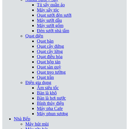
Tủ sấy quần áo
Máy sấy tóc
Quạt sưởi đèn sưởi
Máy sưởi dầu
Máy sưởi gốm
Đèn sưởi nhà tắm
Quạt điện
Quạt bàn
Quạt cây đứng
Quạt cây lửng
Quạt điều hòa
Quạt hộp tản
Quạt sàn quỳ
Quạt treo tường
Quạt trần
Điện gia dụng
Ấm siêu tốc
Bàn là khô
Bàn là hơi nước
Bình thủy điện
Máy pha Cafe
Máy phun sương
Nhà Bếp
Máy hút mùi