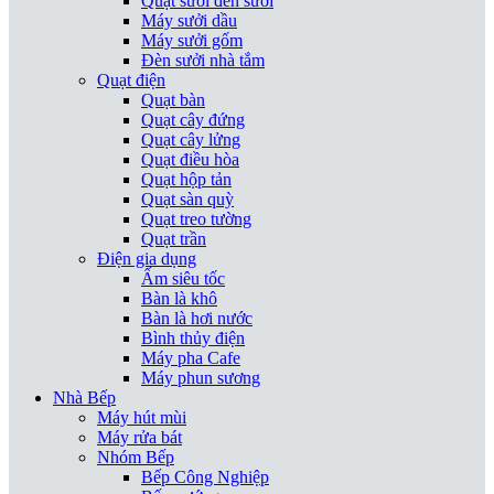
Quạt sưởi đèn sưởi
Máy sưởi dầu
Máy sưởi gốm
Đèn sưởi nhà tắm
Quạt điện
Quạt bàn
Quạt cây đứng
Quạt cây lửng
Quạt điều hòa
Quạt hộp tản
Quạt sàn quỳ
Quạt treo tường
Quạt trần
Điện gia dụng
Ấm siêu tốc
Bàn là khô
Bàn là hơi nước
Bình thủy điện
Máy pha Cafe
Máy phun sương
Nhà Bếp
Máy hút mùi
Máy rửa bát
Nhóm Bếp
Bếp Công Nghiệp