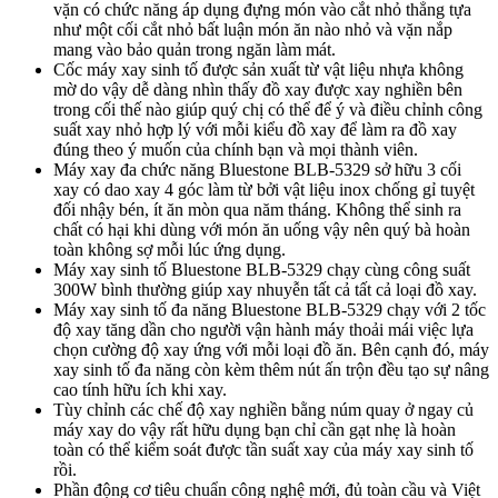
vặn có chức năng áp dụng đựng món vào cắt nhỏ thẳng tựa
như một cối cắt nhỏ bất luận món ăn nào nhỏ và vặn nắp
mang vào bảo quản trong ngăn làm mát.
Cốc máy xay sinh tố được sản xuất từ vật liệu nhựa không
mờ do vậy dễ dàng nhìn thấy đồ xay được xay nghiền bên
trong cối thế nào giúp quý chị có thể để ý và điều chỉnh công
suất xay nhỏ hợp lý với mỗi kiểu đồ xay để làm ra đồ xay
đúng theo ý muốn của chính bạn và mọi thành viên.
Máy xay đa chức năng Bluestone BLB-5329 sở hữu 3 cối
xay có dao xay 4 góc làm từ bởi vật liệu inox chống gỉ tuyệt
đối nhậy bén, ít ăn mòn qua năm tháng. Không thể sinh ra
chất có hại khi dùng với món ăn uống vậy nên quý bà hoàn
toàn không sợ mỗi lúc ứng dụng.
Máy xay sinh tố Bluestone BLB-5329 chạy cùng công suất
300W bình thường giúp xay nhuyễn tất cả tất cả loại đồ xay.
Máy xay sinh tố đa năng Bluestone BLB-5329 chạy với 2 tốc
độ xay tăng dần cho người vận hành máy thoải mái việc lựa
chọn cường độ xay ứng với mỗi loại đồ ăn. Bên cạnh đó, máy
xay sinh tố đa năng còn kèm thêm nút ấn trộn đều tạo sự nâng
cao tính hữu ích khi xay.
Tùy chỉnh các chế độ xay nghiền bằng núm quay ở ngay củ
máy xay do vậy rất hữu dụng bạn chỉ cần gạt nhẹ là hoàn
toàn có thể kiểm soát được tần suất xay của máy xay sinh tố
rồi.
Phần động cơ tiêu chuẩn công nghệ mới, đủ toàn cầu và Việt