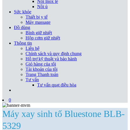
Nồi Inox lẻ
Nồi ủ
Sức khỏe
Thiết bị y tế
Máy massage
Đồ dùng
Bình giữ nhiệt
Hộp cơm giữ nhiệt
Thông tin
Liên hệ
Chính sách và quy định chung
Hỗ trợ kỹ thuật và bảo hành
Giỏ hàng của tôi
Tài khoản của tôi
Trang Thanh toán
Tư vấn
Tư vấn quạt điều hòa
0
Máy xay sinh tố Bluestone BLB-
5329